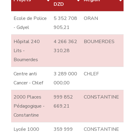
DZD
Ecole de Police
5 352 708
ORAN
- Gdyel
905,21
Hôpital 240
4 266 362
BOUMERDES
Lits -
310,28
Boumerdes
Centre anti
3 289 000
CHLEF
Cancer - Chlef
000,00
2000 Places
999 852
CONSTANTINE
Pédagogique -
669,21
Constantine
Lycée 1000
359 999
CONSTANTINE